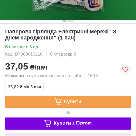
Паперова гірлянда Електричні мережі "З
днем народження" (1 пач)
В наявності 3 од.
Код: DT000010210
Опт і роздріб
37,05
₴/пач
Мінімальна сума замовлення на сайті — 150 ₴
35,82 ₴
від 5 пач
Купити
або
Купити з