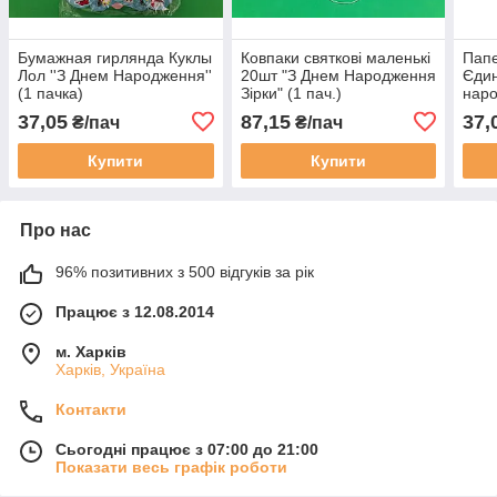
Бумажная гирлянда Куклы
Ковпаки святкові маленькі
Папе
Лол ''З Днем Народження''
20шт "З Днем Народження
Єдин
(1 пачка)
Зірки" (1 пач.)
наро
37,05
87,15
37,
₴/пач
₴/пач
Купити
Купити
Про нас
96% позитивних з 500 відгуків за рік
Працює з 12.08.2014
м. Харків
Харків, Україна
Контакти
Сьогодні працює з 07:00 до 21:00
Показати весь графік роботи