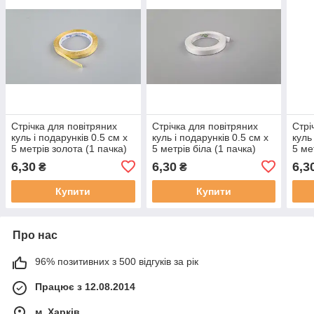
Стрічка для повітряних
Стрічка для повітряних
Стрі
куль і подарунків 0.5 см х
куль і подарунків 0.5 см х
куль
5 метрів золота (1 пачка)
5 метрів біла (1 пачка)
5 ме
6,30
6,30
6,3
₴
₴
Купити
Купити
Про нас
96% позитивних з 500 відгуків за рік
Працює з 12.08.2014
м. Харків