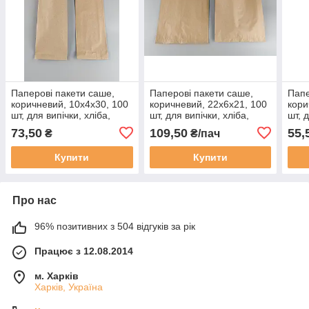
Паперові пакети саше,
Паперові пакети саше,
Папе
коричневий, 10x4x30, 100
коричневий, 22x6x21, 100
кори
шт, для випічки, хліба,
шт, для випічки, хліба,
шт, 
круасанів, сендвічів
круасанів, сендвічів
круа
73,50
109,50
55,
₴
₴/пач
Купити
Купити
Про нас
96% позитивних з 504 відгуків за рік
Працює з 12.08.2014
м. Харків
Харків, Україна