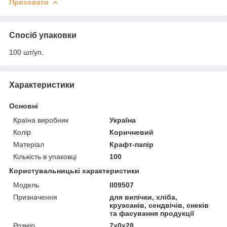
Приховати
Спосіб упаковки
100 шт/уп.
Характеристики
Основні
Країна виробник
Україна
Колір
Коричневий
Матеріал
Крафт-папір
Кількість в упаковці
100
Користувальницькі характеристики
Мoдель
ІІ09507
Призначення
для випічки, хліба,
круасанів, сендвічів, снеків
та фасування продукції
Розмір
7x0x28