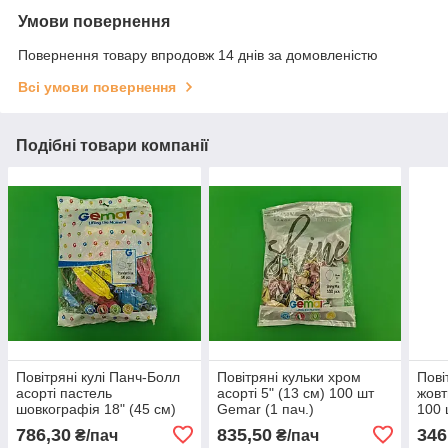
Умови повернення
Повернення товару впродовж 14 днів за домовленістю
Всі умови повернення
Подібні товари компанії
Повітряні кулі Панч-Болл
Повітряні кульки хром
Пові
асорті пастель
асорті 5" (13 см) 100 шт
жовт
шовкографія 18" (45 см)
Gemar (1 пач.)
100 
100 шт Gemar (1 пач.)
786,30
835,50
346
₴/пач
₴/пач