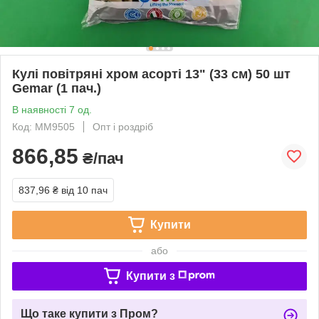
Кулі повітряні хром асорті 13" (33 см) 50 шт
Gemar (1 пач.)
В наявності 7 од.
Код: ММ9505
Опт і роздріб
866,85
₴/пач
837,96 ₴
від 10 пач
Купити
або
Купити з
Що таке купити з Пром?