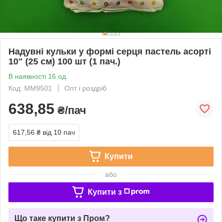
Надувні кульки у формі серця пастель асорті
10" (25 см) 100 шт (1 пач.)
В наявності 16 од.
Код: ММ9501
Опт і роздріб
638,85
₴/пач
617,56 ₴
від 10 пач
Купити
або
Купити з
Що таке купити з Пром?