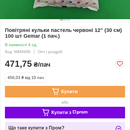
Повітряні кульки пастель червоні 12" (30 см)
100 шт Gemar (1 пач.)
В наявності 4 од.
Код: ММ9496
Опт і роздріб
471,75
₴/пач
456,03 ₴
від 10 пач
Купити
або
Купити з
Що таке купити з Пром?