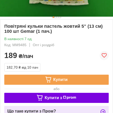
Повітряні кульки пастель жовтий 5" (13 см)
100 шт Gemar (1 пач.)
В наявності 7 од.
Код: ММ9485
Опт і роздріб
189
₴/пач
182,70 ₴
від 10 пач
Купити
або
Купити з
Що таке купити з Пром?