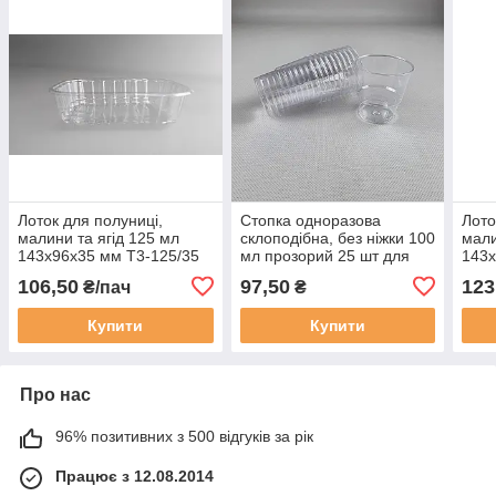
Лоток для полуниці,
Стопка одноразова
Лото
малини та ягід 125 мл
склоподібна, без ніжки 100
мали
143x96x35 мм Т3-125/35
мл прозорий 25 шт для
143x
50 шт
дегустацій, фуршету та
50 ш
106,50
97,50
123
₴/пач
₴
подачі міцних напоїв
Купити
Купити
Про нас
96% позитивних з 500 відгуків за рік
Працює з 12.08.2014