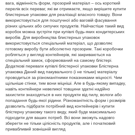
вага, відмінність форм, прозорий матеріал – ось короткий
перелік всіх переваг, які ви отримаєте, якщо вирішите купити
блистерные упаковки для реалізації власного товару. Вони
використовується для поштучної або ваговій фасування
різних цільних або сипучих продуктів. Найчастіше такий вид
коробок можна зустріти при купівлі будь-яких кондитерських
виробів. Для виробництва блистерных упаковок
використовується спеціальний матеріал, що дозволяє
готовому виробу бути абсолютно прозорим. Такі коробочки
робляться у вигляді контейнерів, які закриваються на
спеціальний замок, сформований на самому блістері.
Додаткові переваги купівлі блістерної упаковки Блістерна
упаковка Даний вид пакувального (і не тільки) матеріалу
проводиться за різноманітними показниками міцності. Чим
щільніше стінки, тим вони міцніші. Але в будь-якому випадку,
навіть контейнери невеликої товщини здатні надійно
захистити знаходяться в них продукти від пилу, вологи або
попадання будь-якої рідини. Різноманітність форм і розмірів
дозволить підібрати потрібний вид контейнерів і купити
блістерну упаковку такого виду, який буде максимально
підходити для ваших потреб. Всі вони зможуть надовго
зберегти не тільки цілісність продуктів, але і початковий
привабливий зовнішній вигляд