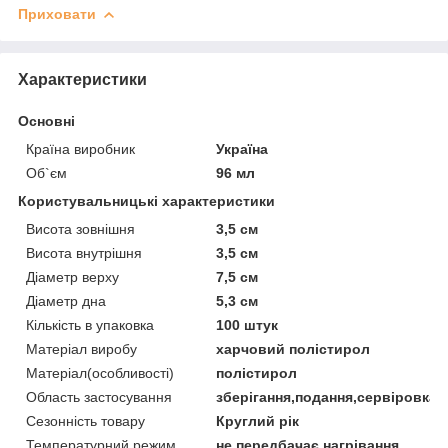
Приховати
Характеристики
Основні
Країна виробник
Україна
Об`єм
96 мл
Користувальницькі характеристики
Висота зовнішня
3,5 см
Висота внутрішня
3,5 см
Діаметр верху
7,5 см
Діаметр дна
5,3 см
Кількість в упаковка
100 штук
Матеріал виробу
харчовий полістирол
Матеріал(особливості)
полістирол
Область застосування
зберігання,подання,сервіровка
Сезонність товару
Круглий рік
Температурний режим
не передбачає нагрівання