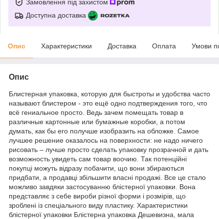
Замовлення під захистом
Доступна доставка
Опис
Характеристики
Доставка
Оплата
Умови п
Опис
Блистерная упаковка, которую для быстроты и удобства часто
называют блистером - это ещё одно подтверждения того, что
всё гениальное просто. Ведь зачем помещать товар в
различные картонные или бумажные коробки, а потом
думать, как бы его получше изобразить на обложке. Самое
лучшее решение оказалось на поверхности: не надо ничего
рисовать – лучше просто сделать упаковку прозрачной и дать
возможность увидеть сам товар воочию. Так потенційні
покупці можуть відразу побачити, що вони збираються
придбати, а продавці збільшити власні продажі. Все це стало
можливо завдяки застосуванню блістерної упаковки. Вона
представляє з себе вироби різної форми і розмірів, що
зроблені із спеціального виду пластику. Характеристики
блістерної упаковки Блістерна упаковка Дешевизна, мала