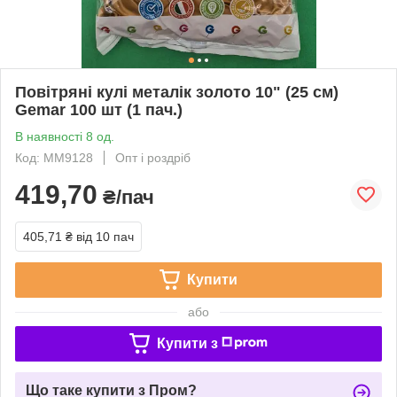
Повітряні кулі металік золото 10" (25 см)
Gemar 100 шт (1 пач.)
В наявності 8 од.
Код: MM9128
Опт і роздріб
419,70
₴/пач
405,71 ₴
від 10 пач
Купити
або
Купити з
Що таке купити з Пром?