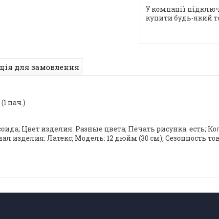
У компанії підключ
купити будь-який т
ція для замовлення
(1 пач.)
а; Цвет изделия: Разные цвета; Печать рисунка: есть; Коли
 изделия: Латекс; Модель: 12 дюйм (30 см); Сезонность то