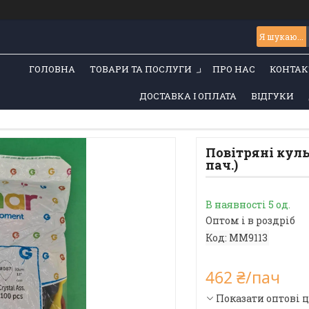
ГОЛОВНА
ТОВАРИ ТА ПОСЛУГИ
ПРО НАС
КОНТАК
ДОСТАВКА І ОПЛАТА
ВІДГУКИ
Повітряні кульк
пач.)
В наявності 5 од.
Оптом і в роздріб
Код:
MM9113
462 ₴/пач
Показати оптові 