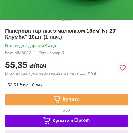
Паперова тарілка з малюнком 18см"№ 20"
Клумба" 10шт (1 пач.)
Готово до відправки 94 од.
Код: MM8882
Опт і роздріб
55,35
₴/пач
Мінімальна сума замовлення на сайті — 150 ₴
53,51 ₴
від 10 пач
Купити
або
Купити з