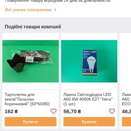
Повернення товару впродовж 14 днів за домовленістю
Всі умови повернення
Подібні товари компанії
Тартолетка для
Лампа Світлодіодна LED
Ламп
кексів"Тюльпан
A60 8W 4000К Е27 "Iskra"
A60 
Коричневий" (50*60/80)
(1 шт.)
ECO
(100шт)/ТЛ-150/ (1 уп.)
162
56,70
46,
₴
₴
Купити
Купити