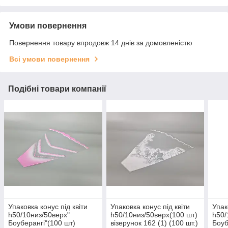
Умови повернення
Повернення товару впродовж 14 днів за домовленістю
Всі умови повернення
Подібні товари компанії
Упаковка конус під квіти
Упаковка конус під квіти
Упак
h50/10низ/50верх"
h50/10низ/50верх(100 шт)
h50/
Боуберангі"(100 шт)
візерунок 162 (1) (100 шт.)
Боуб