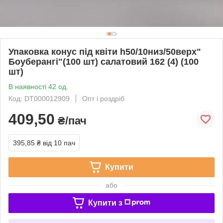
Упаковка конус під квіти h50/10низ/50верх"
Боуберангі"(100 шт) салатовий 162 (4) (100
шт)
В наявності 42 од.
Код: DT000012909
Опт і роздріб
409,50
₴/пач
395,85 ₴
від 10 пач
Купити
або
Купити з